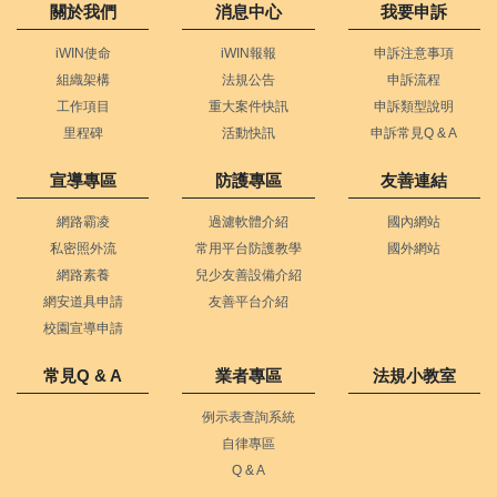
關於我們
消息中心
我要申訴
iWIN使命
iWIN報報
申訴注意事項
組織架構
法規公告
申訴流程
工作項目
重大案件快訊
申訴類型說明
里程碑
活動快訊
申訴常見Q & A
宣導專區
防護專區
友善連結
網路霸凌
過濾軟體介紹
國內網站
私密照外流
常用平台防護教學
國外網站
網路素養
兒少友善設備介紹
網安道具申請
友善平台介紹
校園宣導申請
常見Q & A
業者專區
法規小教室
例示表查詢系統
自律專區
Q & A