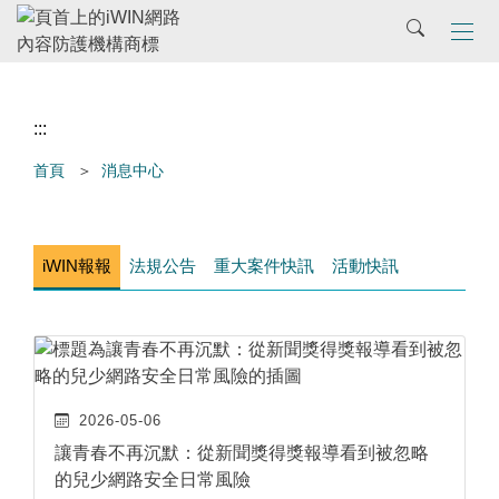
主
搜尋
要
內
容
區
:::
首頁
消息中心
iWIN報報
法規公告
重大案件快訊
活動快訊
2026-05-06
讓青春不再沉默：從新聞獎得獎報導看到被忽略
的兒少網路安全日常風險