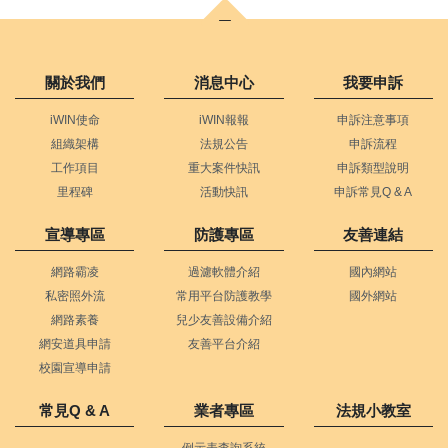
關於我們
消息中心
我要申訴
iWIN使命
iWIN報報
申訴注意事項
組織架構
法規公告
申訴流程
工作項目
重大案件快訊
申訴類型說明
里程碑
活動快訊
申訴常見Q & A
宣導專區
防護專區
友善連結
網路霸凌
過濾軟體介紹
國內網站
私密照外流
常用平台防護教學
國外網站
網路素養
兒少友善設備介紹
網安道具申請
友善平台介紹
校園宣導申請
常見Q & A
業者專區
法規小教室
例示表查詢系統