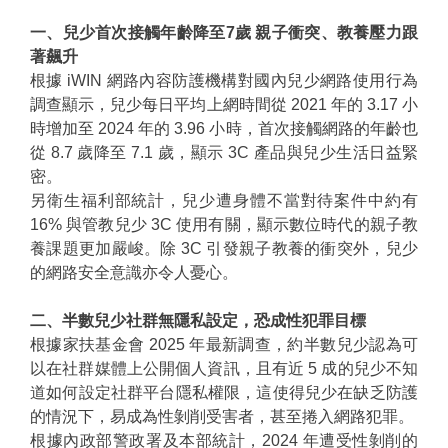
一、兒少首次接觸年齡降至7歲 親子衝突、教養壓力跟
著飆升
根據 iWIN 網路內容防護機構對國內兒少網路使用行為
調查顯示，兒少每日平均上網時間從 2021 年的 3.17 小
時增加至 2024 年的 3.96 小時，首次接觸網路的年齡也
從 8.7 歲降至 7.1 歲，顯示 3C 產品與兒少生活日益緊
密。
另衛生福利部統計，兒少遭身體不當對待案件中約有
16% 與管教兒少 3C 使用有關，顯示數位時代的親子教
養課題更加嚴峻。除 3C 引發親子教養的衝突外，兒少
的網路安全意識亦令人憂心。
二、半數兒少社群無隱私設定，恐成性犯罪目標
根據家扶基金會 2025 年最新調查，約半數兒少認為可
以在社群媒體上公開個人資訊，且有近 5 成的兒少不知
道如何設定社群平台隱私權限，這使得兒少在缺乏防護
的情況下，易成為性剝削受害者，甚至捲入網路犯罪。
根據內政部警政署及本部統計，2024 年遭受性剝削的