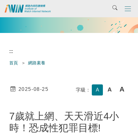
主
搜尋
要
內
容
區
:::
首頁
網路素養
A
A
2025-08-25
字級：
A
7歲就上網、天天滑近4小
時！恐成性犯罪目標!