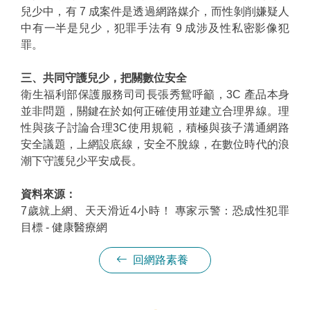
兒少中，有 7 成案件是透過網路媒介，而性剝削嫌疑人
中有一半是兒少，犯罪手法有 9 成涉及性私密影像犯
罪。
三、共同守護兒少，把關數位安全
衛生福利部保護服務司司長張秀鴛呼籲，3C 產品本身
並非問題，關鍵在於如何正確使用並建立合理界線。理
性與孩子討論合理3C使用規範，積極與孩子溝通網路
安全議題，上網設底線，安全不脫線，在數位時代的浪
潮下守護兒少平安成長。
資料來源：
7歲就上網、天天滑近4小時！ 專家示警：恐成性犯罪
（另開新視窗）
目標 - 健康醫療網
回網路素養