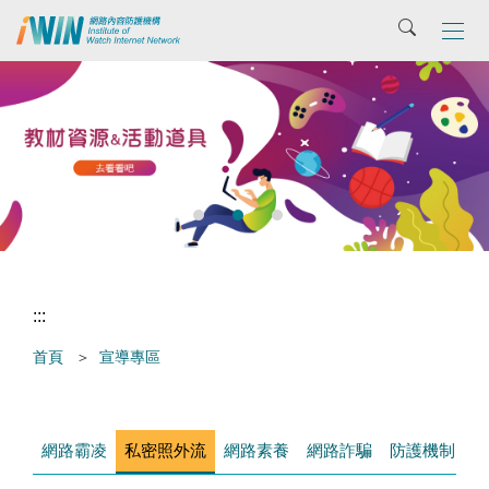
主
搜尋
要
內
容
區
張
:::
首頁
宣導專區
網路霸凌
私密照外流
網路素養
網路詐騙
防護機制
網