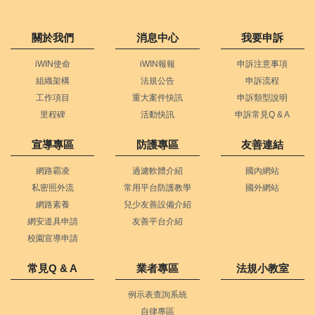
關於我們
消息中心
我要申訴
iWIN使命
iWIN報報
申訴注意事項
組織架構
法規公告
申訴流程
工作項目
重大案件快訊
申訴類型說明
里程碑
活動快訊
申訴常見Q & A
宣導專區
防護專區
友善連結
網路霸凌
過濾軟體介紹
國內網站
私密照外流
常用平台防護教學
國外網站
網路素養
兒少友善設備介紹
網安道具申請
友善平台介紹
校園宣導申請
常見Q & A
業者專區
法規小教室
例示表查詢系統
自律專區