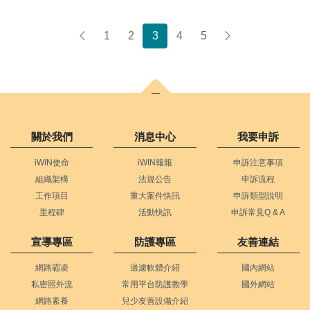
1
2
3
4
5
上一頁
下一頁
關於我們
消息中心
我要申訴
iWIN使命
iWIN報報
申訴注意事項
組織架構
法規公告
申訴流程
工作項目
重大案件快訊
申訴類型說明
里程碑
活動快訊
申訴常見Q & A
宣導專區
防護專區
友善連結
網路霸凌
過濾軟體介紹
國內網站
私密照外流
常用平台防護教學
國外網站
網路素養
兒少友善設備介紹