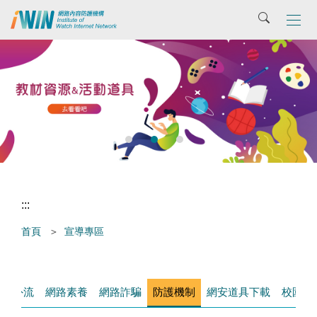
主
搜尋
要
內
容
區
張
:::
首頁
宣導專區
密照外流
網路素養
網路詐騙
防護機制
網安道具下載
校園宣