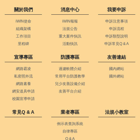
關於我們
消息中心
我要申訴
iWIN使命
iWIN報報
申訴注意事項
組織架構
法規公告
申訴流程
工作項目
重大案件快訊
申訴類型說明
里程碑
活動快訊
申訴常見Q & A
宣導專區
防護專區
友善連結
網路霸凌
過濾軟體介紹
國內網站
私密照外流
常用平台防護教學
國外網站
網路素養
兒少友善設備介紹
網安道具申請
友善平台介紹
校園宣導申請
常見Q & A
業者專區
法規小教室
例示表查詢系統
自律專區
Q & A