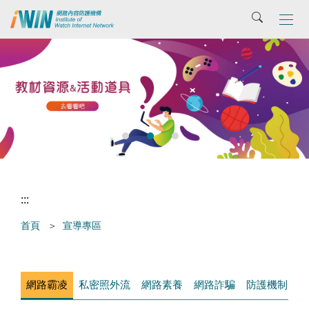
主
搜尋
要
內
容
區
張
:::
首頁
宣導專區
網路霸凌
私密照外流
網路素養
網路詐騙
防護機制
網