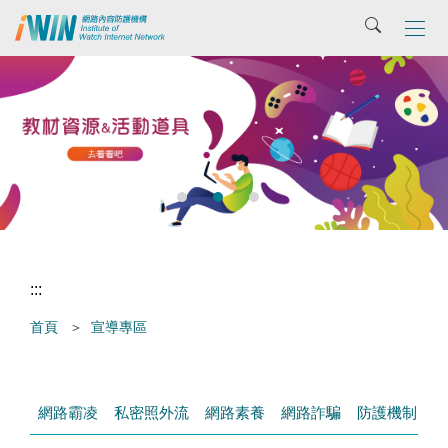
主
搜尋
要
內
容
區
張
:::
首頁
宣導專區
網路霸凌
私密照外流
網路素養
網路詐騙
防護機制
網