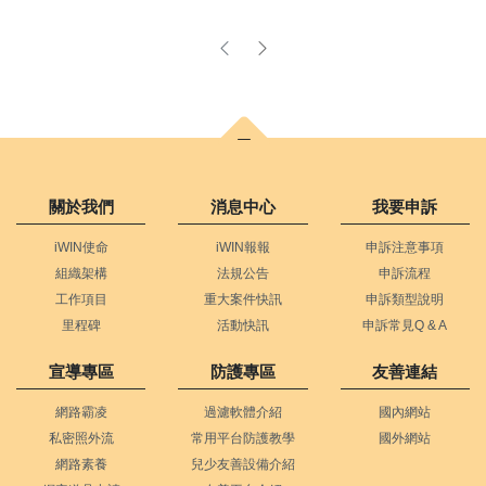
上一頁
下一頁
關於我們
消息中心
我要申訴
iWIN使命
iWIN報報
申訴注意事項
組織架構
法規公告
申訴流程
工作項目
重大案件快訊
申訴類型說明
里程碑
活動快訊
申訴常見Q & A
宣導專區
防護專區
友善連結
網路霸凌
過濾軟體介紹
國內網站
私密照外流
常用平台防護教學
國外網站
網路素養
兒少友善設備介紹