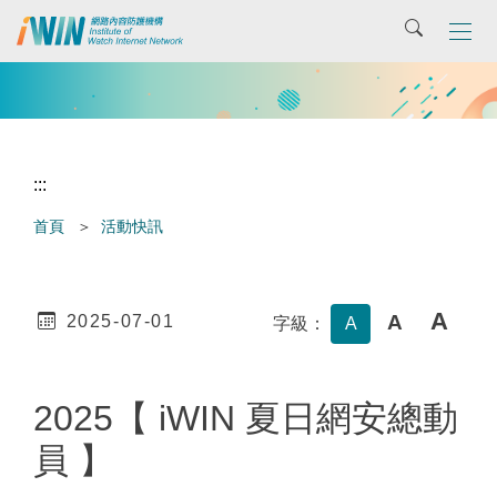
主
搜尋
要
內
容
區
:::
首頁
活動快訊
A
A
2025-07-01
字級：
A
2025【 iWIN 夏日網安總動
員 】