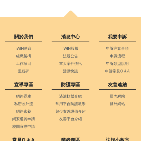
關於我們
消息中心
我要申訴
iWIN使命
iWIN報報
申訴注意事項
組織架構
法規公告
申訴流程
工作項目
重大案件快訊
申訴類型說明
里程碑
活動快訊
申訴常見Q & A
宣導專區
防護專區
友善連結
網路霸凌
過濾軟體介紹
國內網站
私密照外流
常用平台防護教學
國外網站
網路素養
兒少友善設備介紹
網安道具申請
友善平台介紹
校園宣導申請
常見Q & A
業者專區
法規小教室